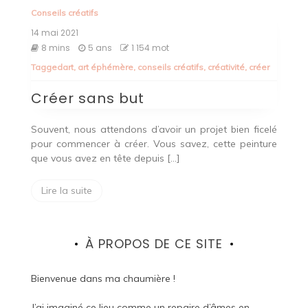
Conseils créatifs
14 mai 2021
8 mins
5 ans
1 154 mot
Tagged
art
,
art éphémère
,
conseils créatifs
,
créativité
,
créer
Créer sans but
Souvent, nous attendons d’avoir un projet bien ficelé
pour commencer à créer. Vous savez, cette peinture
que vous avez en tête depuis […]
Lire la suite
À PROPOS DE CE SITE
Bienvenue dans ma chaumière !
J’ai imaginé ce lieu comme un repaire d’âmes en