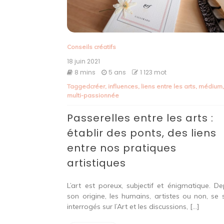
Conseils créatifs
18 juin 2021
8 mins
5 ans
1 123 mot
Tagged
créer
,
influences
,
liens entre les arts
,
médium
multi-passionnée
Passerelles entre les arts :
établir des ponts, des liens
entre nos pratiques
artistiques
L’art est poreux, subjectif et énigmatique. De
son origine, les humains, artistes ou non, se 
interrogés sur l’Art et les discussions, […]