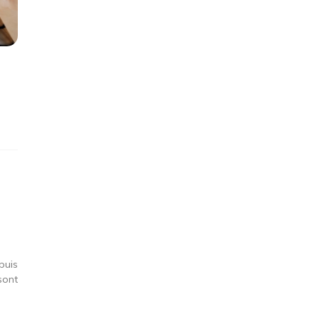
,
puis
sont