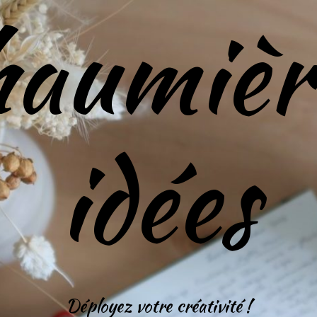
haumièr
idées
Déployez votre créativité !